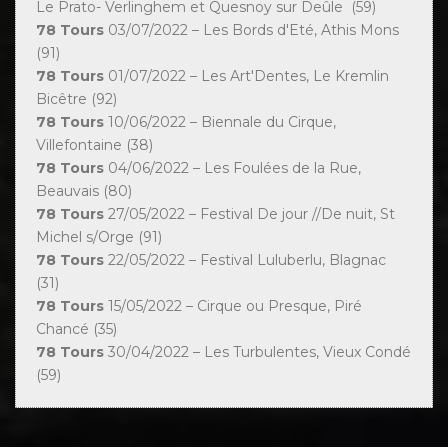
Le Prato- Verlinghem et Quesnoy sur Deûle (59)
78 Tours
03/07/2022 – Les Bords d'Eté, Athis Mons
(91)
78 Tours
01/07/2022 – Les Art'Dentes, Le Kremlin
Bicêtre (92)
78 Tours
10/06/2022 – Biennale du Cirque,
Villefontaine (38)
78 Tours
04/06/2022 – Les Foulées de la Rue,
Beauvais (80)
78 Tours
27/05/2022 – Festival De jour //De nuit, St
Michel s/Orge (91)
78 Tours
22/05/2022 – Festival Luluberlu, Blagnac
(31)
78 Tours
15/05/2022 – Cirque ou Presque, Piré
Chancé (35)
78 Tours
30/04/2022 – Les Turbulentes, Vieux Condé
(59)